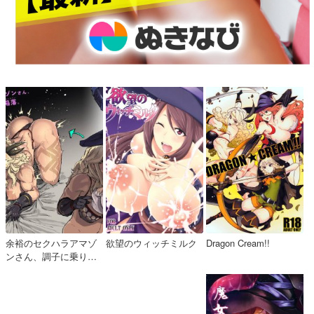
余裕のセクハラアマゾ
欲望のウィッチミルク
Dragon Cream!!
ンさん、調子に乗りす
ぎて即陥落。