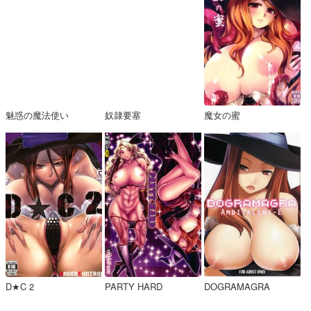
魅惑の魔法使い
奴隷要塞
魔女の蜜
D★C 2
PARTY HARD
DOGRAMAGRA