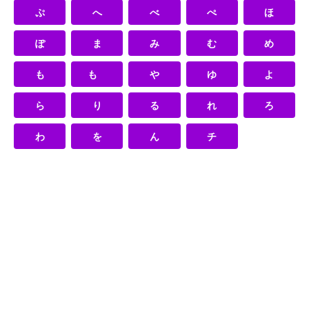
ぷ
へ
べ
ぺ
ほ
ぽ
ま
み
む
め
も
も
や
ゆ
よ
ら
り
る
れ
ろ
わ
を
ん
チ