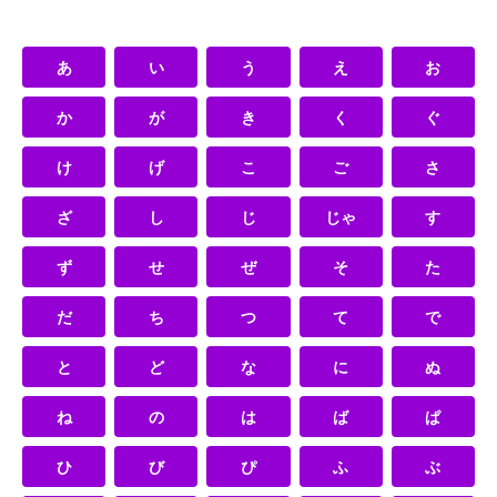
あ
い
う
え
お
か
が
き
く
ぐ
け
げ
こ
ご
さ
ざ
し
じ
じゃ
す
ず
せ
ぜ
そ
た
だ
ち
つ
て
で
と
ど
な
に
ぬ
ね
の
は
ば
ぱ
ひ
び
ぴ
ふ
ぶ