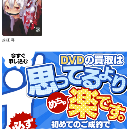
妹紅-辱-