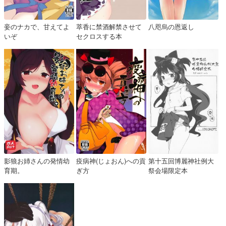
妾のナカで、甘えてよ
萃香に禁酒解禁させて
八咫烏の恩返し
いぞ
セクロスする本
影狼お姉さんの発情幼
疫病神(じょおん)への貢
第十五回博麗神社例大
育期。
ぎ方
祭会場限定本