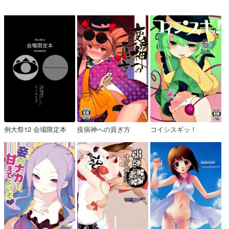
例大祭12 会場限定本
疫病神への貢ぎ方
コイシスギッ！