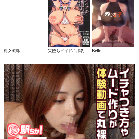
完
堕ちメイドの搾乳性処理生活 〜強制妊活十六夜咲夜アフターライフ〜
魔女凌辱
Belle