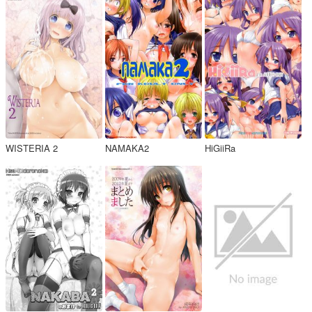
WISTERIA 2
NAMAKA2
HiGiiRa