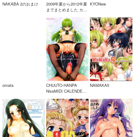
NAKABA 2のおまけ
2009年夏から2012年夏
KYONew
までまとめました カラ
ー本総集編4
omata
CHUUTO-HANPA
NAMAKA5
NiseMIDI CALENDER
2007.july-2008.June