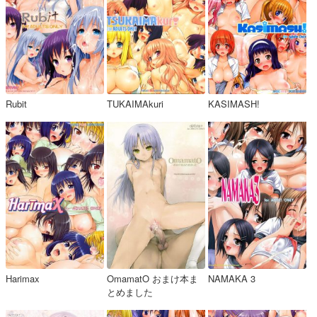
Rubit
TUKAIMAkuri
KASIMASH!
Harimax
OmamatO おまけ本ま
NAMAKA 3
とめました