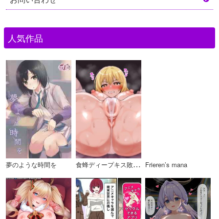
人気作品
食
蜂ディープキス敗北アクメ種付けプレス
夢のような時間を
Frieren’s mana