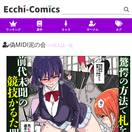
ランキング
原作
キャラ
サークル
タグ
偽MIDI泥の会
の同人誌一覧