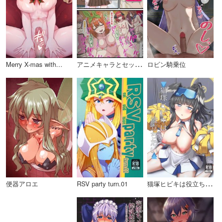
ア
ニメキャラとセックルできるアプリ２２、八奈見杏菜編
Merry X-mas with…
ロビン騎乗位
猫
塚ヒビキは役立ちたい
便器アロエ
RSV party turn.01