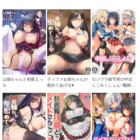
山城ちゃんと初夜えっ
ティファお姉ちゃんが
ロジウラ鎮守府の中出
ち
慰めてあげる♥
しこれくしょん~艦娘交
配実験記録~