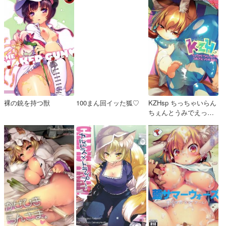
裸の銃を持つ獣
100まん回イッた狐♡
KZHsp ちっちゃいらん
ちぇんとうみでえっち
するほん