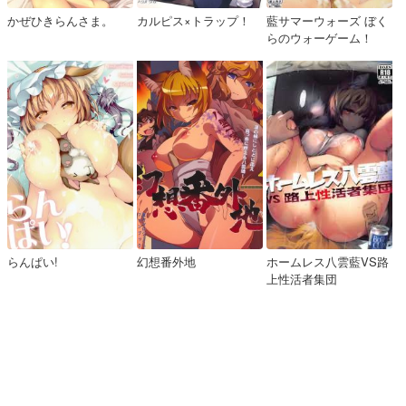
かぜひきらんさま。
カルピス×トラップ！
藍サマーウォーズ ぼく
らのウォーゲーム！
らんぱい!
幻想番外地
ホームレス八雲藍VS路
上性活者集団