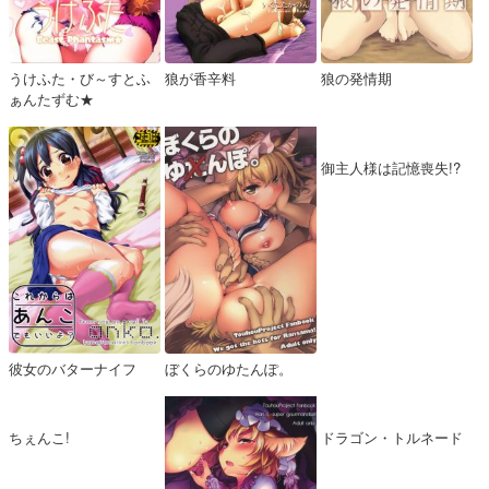
うけふた・び～すとふ
狼が香辛料
狼の発情期
ぁんたずむ★
御主人様は記憶喪失!?
彼女のバターナイフ
ぼくらのゆたんぽ。
ちぇんこ!
ドラゴン・トルネード