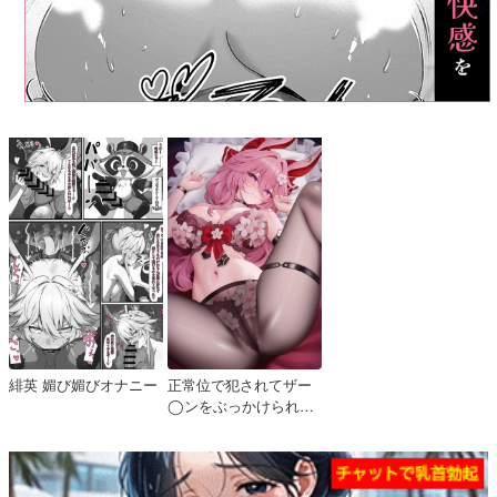
緋英 媚び媚びオナニー
正常位で犯されてザー
◯ンをぶっかけられち
ゃう緋英