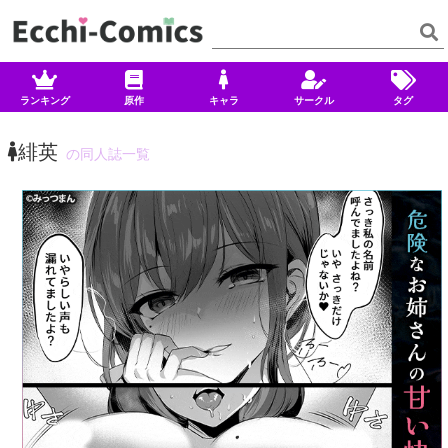
ランキング
原作
キャラ
サークル
タグ
緋英
の同人誌一覧