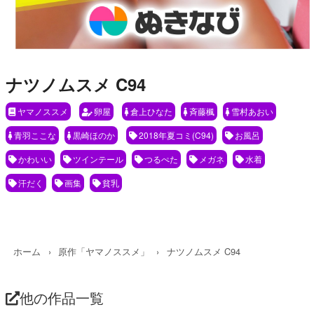
ナツノムスメ C94
ヤマノススメ
卵屋
倉上ひなた
斉藤楓
雪村あおい
青羽ここな
黒崎ほのか
2018年夏コミ(C94)
お風呂
かわいい
ツインテール
つるぺた
メガネ
水着
汗だく
画集
貧乳
ホーム
原作「ヤマノススメ」
ナツノムスメ C94
他の作品一覧