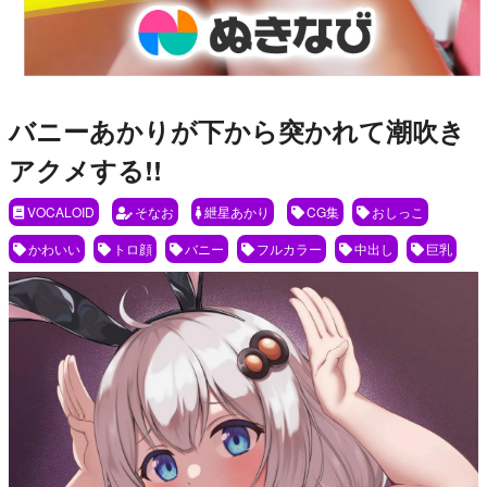
バニーあかりが下から突かれて潮吹き
アクメする!!
VOCALOID
そなお
紲星あかり
CG集
おしっこ
かわいい
トロ顔
バニー
フルカラー
中出し
巨乳