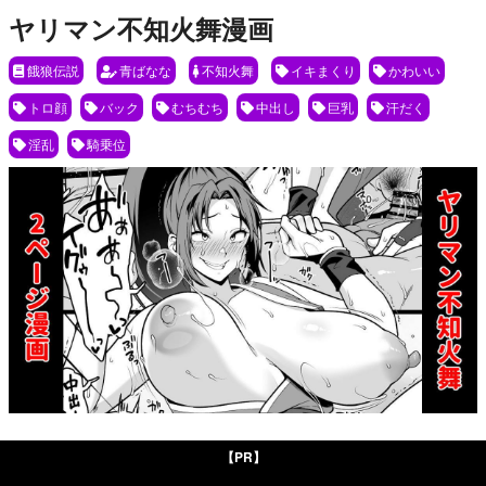
ヤリマン不知火舞漫画
餓狼伝説
青ばなな
不知火舞
イキまくり
かわいい
トロ顔
バック
むちむち
中出し
巨乳
汗だく
淫乱
騎乗位
【PR】