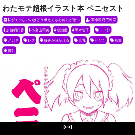
わたモテ超根イラスト本 ペニセスト
私がモテないのはどう考えてもお前らが悪い
革命政府広報室
加藤明日香
小宮山琴美
成瀬優
黒木智子
トロ顔
メガネ
レズ
好みが分かれる
巨乳
汗だく
画集
貧乳
【PR】